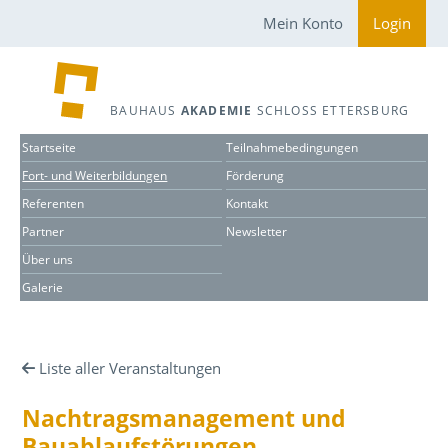
Mein Konto
Login
BAUHAUS
AKADEMIE
SCHLOSS ETTERSBURG
Startseite
Teilnahmebedingungen
Fort- und Weiterbildungen
Förderung
Referenten
Kontakt
Partner
Newsletter
Über uns
Galerie
Liste aller Veranstaltungen
Nachtragsmanagement und
Bauablaufstörungen