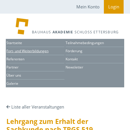
Mein Konto
Login
BAUHAUS
AKADEMIE
SCHLOSS ETTERSBURG
Startseite
Teilnahmebedingungen
Fort- und Weiterbildungen
Förderung
Referenten
Kontakt
Partner
Newsletter
Über uns
Galerie
Liste aller Veranstaltungen
Lehrgang zum Erhalt der
Sachkunde nach TRGS 519