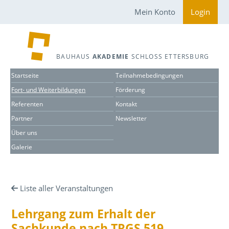
Mein Konto
Login
BAUHAUS
AKADEMIE
SCHLOSS ETTERSBURG
Startseite
Teilnahmebedingungen
Fort- und Weiterbildungen
Förderung
Referenten
Kontakt
Partner
Newsletter
Über uns
Galerie
Liste aller Veranstaltungen
Lehrgang zum Erhalt der
Sachkunde nach TRGS 519