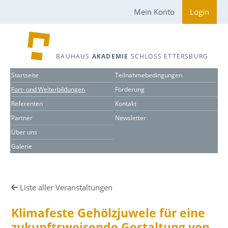
Mein Konto
Login
BAUHAUS
AKADEMIE
SCHLOSS ETTERSBURG
Startseite
Teilnahmebedingungen
Fort- und Weiterbildungen
Förderung
Referenten
Kontakt
Partner
Newsletter
Über uns
Galerie
Liste aller Veranstaltungen
Klimafeste Gehölzjuwele für eine
zukunftsweisende Gestaltung von