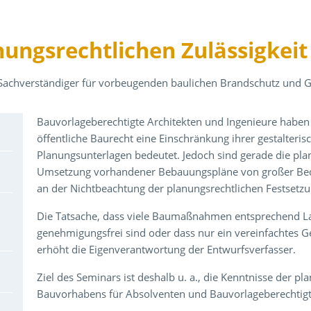
nungsrechtlichen Zulässigkei
 Sachverständiger für vorbeugenden baulichen Brandschutz und 
Über den Inhalt der Veranstaltung
Bauvorlageberechtigte Architekten und Ingenieure haben 
öffentliche Baurecht eine Einschränkung ihrer gestalteris
Planungsunterlagen bedeutet. Jedoch sind gerade die plan
Umsetzung vorhandener Bebauungspläne von großer Bede
an der Nichtbeachtung der planungsrechtlichen Festsetzu
Die Tatsache, dass viele Baumaßnahmen entsprechend La
genehmigungsfrei sind oder dass nur ein vereinfachtes G
erhöht die Eigenverantwortung der Entwurfsverfasser.
Ziel des Seminars ist deshalb u. a., die Kenntnisse der p
Bauvorhabens für Absolventen und Bauvorlageberechtigt