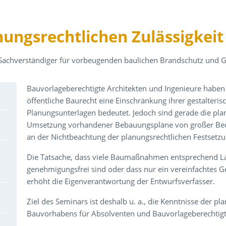
nungsrechtlichen Zulässigkei
 Sachverständiger für vorbeugenden baulichen Brandschutz und 
Über den Inhalt der Veranstaltung
Bauvorlageberechtigte Architekten und Ingenieure haben 
öffentliche Baurecht eine Einschränkung ihrer gestalteris
Planungsunterlagen bedeutet. Jedoch sind gerade die plan
Umsetzung vorhandener Bebauungspläne von großer Bede
an der Nichtbeachtung der planungsrechtlichen Festsetzu
Die Tatsache, dass viele Baumaßnahmen entsprechend La
genehmigungsfrei sind oder dass nur ein vereinfachtes G
erhöht die Eigenverantwortung der Entwurfsverfasser.
Ziel des Seminars ist deshalb u. a., die Kenntnisse der p
Bauvorhabens für Absolventen und Bauvorlageberechtigt