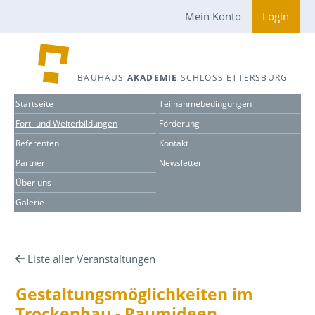
Mein Konto
Login
BAUHAUS
AKADEMIE
SCHLOSS ETTERSBURG
Startseite
Teilnahmebedingungen
Fort- und Weiterbildungen
Förderung
Referenten
Kontakt
Partner
Newsletter
Über uns
Galerie
Liste aller Veranstaltungen
Gestaltungsmöglichkeiten im
Trockenbau - Raumideen