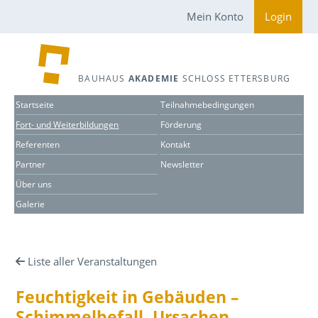
Mein Konto
Login
BAUHAUS
AKADEMIE
SCHLOSS ETTERSBURG
Startseite
Teilnahmebedingungen
Fort- und Weiterbildungen
Förderung
Referenten
Kontakt
Partner
Newsletter
Über uns
Galerie
Liste aller Veranstaltungen
Feuchtigkeit in Gebäuden –
Schimmelbefall. Ursachen,