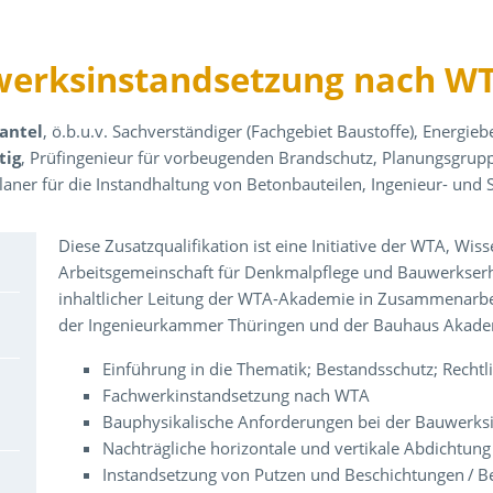
werksinstandsetzung nach W
mantel
, ö.b.u.v. Sachverständiger (Fachgebiet Baustoffe), Energi
tig
, Prüfingenieur für vorbeugenden Brandschutz, Planungsgrup
laner für die Instandhaltung von Betonbauteilen, Ingenieur- und
Über den Inhalt der Veranstaltung
Diese Zusatzqualifikation ist eine Initiative der WTA, Wis
Arbeitsgemeinschaft für Denkmalpflege und Bauwerks­erh
inhaltlicher Leitung der WTA-Akademie in Zusammenarbe
der Ingenieurkammer Thüringen und der Bauhaus Akademi
Einführung in die Thematik; Bestandsschutz; Rechtl
Fachwerkinstandsetzung nach WTA
Bauphysikalische Anforderungen bei der Bauwerk
Nachträgliche horizontale und vertikale Abdichtun
Instandsetzung von Putzen und Beschichtungen / 