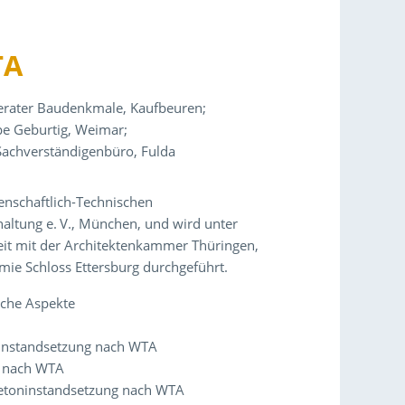
TA
eberater Baudenkmale, Kaufbeuren;
pe Geburtig, Weimar;
 Sachverständigenbüro, Fulda
senschaftlich-Technischen
altung e. V., München, und wird unter
it mit der Architektenkammer Thüringen,
e Schloss Ettersburg durchgeführt.
iche Aspekte
sinstandsetzung nach WTA
g nach WTA
Betoninstandsetzung nach WTA