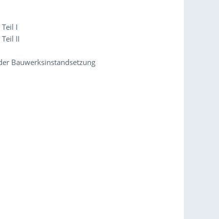
eil I
eil II
der Bauwerks­instandsetzung