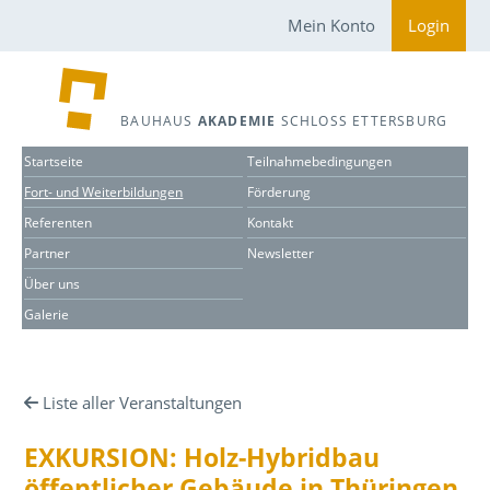
Mein Konto
Login
BAUHAUS
AKADEMIE
SCHLOSS ETTERSBURG
Startseite
Teilnahmebedingungen
Fort- und Weiterbildungen
Förderung
Referenten
Kontakt
Partner
Newsletter
Über uns
Galerie
Liste aller Veranstaltungen
EXKURSION: Holz-Hybridbau
öffentlicher Gebäude in Thüringen