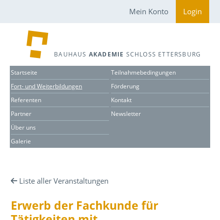
Mein Konto
Login
BAUHAUS
AKADEMIE
SCHLOSS ETTERSBURG
Startseite
Teilnahmebedingungen
Fort- und Weiterbildungen
Förderung
Referenten
Kontakt
Partner
Newsletter
Über uns
Galerie
Liste aller Veranstaltungen
Erwerb der Fachkunde für
Tätigkeiten mit