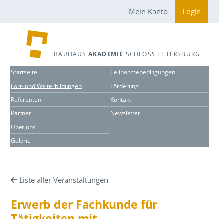
Mein Konto
Login
BAUHAUS
AKADEMIE
SCHLOSS ETTERSBURG
Startseite
Teilnahmebedingungen
Fort- und Weiterbildungen
Förderung
Referenten
Kontakt
Partner
Newsletter
Über uns
Galerie
Liste aller Veranstaltungen
Erwerb der Fachkunde für
Tätigkeiten mit