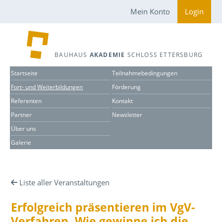
Mein Konto
Login
BAUHAUS
AKADEMIE
SCHLOSS ETTERSBURG
Startseite
Teilnahmebedingungen
Fort- und Weiterbildungen
Förderung
Referenten
Kontakt
Partner
Newsletter
Über uns
Galerie
Liste aller Veranstaltungen
Erfolgreich präsentieren im VgV-
Verfahren. Wie gewinne ich die