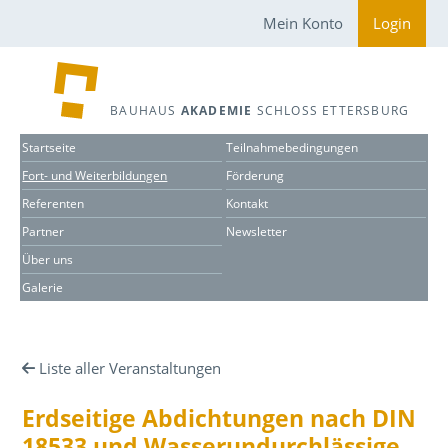
Mein Konto
Login
BAUHAUS
AKADEMIE
SCHLOSS ETTERSBURG
Startseite
Teilnahmebedingungen
Fort- und Weiterbildungen
Förderung
Referenten
Kontakt
Partner
Newsletter
Über uns
Galerie
Liste aller Veranstaltungen
Erdseitige Abdichtungen nach DIN
18533 und Wasser­un­durchlässige