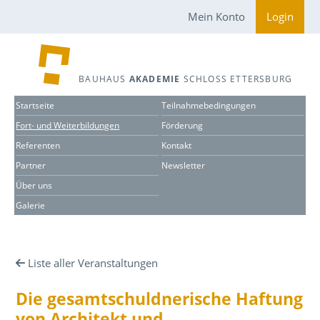
Mein Konto
Login
BAUHAUS
AKADEMIE
SCHLOSS ETTERSBURG
Startseite
Teilnahmebedingungen
Fort- und Weiterbildungen
Förderung
Referenten
Kontakt
Partner
Newsletter
Über uns
Galerie
Liste aller Veranstaltungen
Die gesamtschuldnerische Haftung
von Architekt und