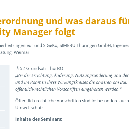
erordnung und was daraus für
ity Manager folgt
cherheits­ingenieur und SiGeKo, SIMEBU Thüringen GmbH, Ingenieur
ratung, Weimar
Über den Inhalt der Veranstaltung
§ 52 Grundsatz ThürBO:
„Bei der Errichtung, Änderung, Nutzungsänderung und der 
und im Rahmen ihres Wirkungskreises die anderen am Bau Be
öffentlich-rechtlichen Vorschriften eingehalten werden.“
Öffentlich-rechtliche Vorschriften sind insbesondere auc
Umweltschutz.
Inhalte des Seminars: