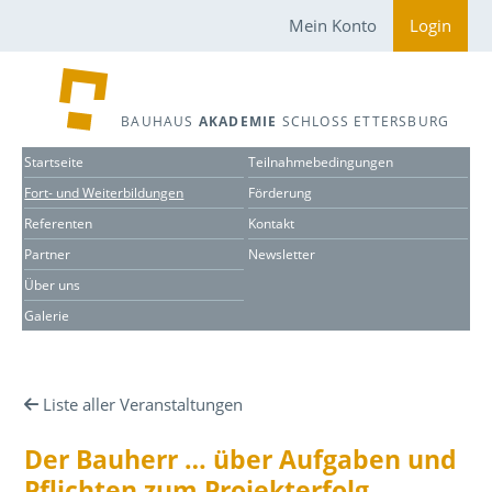
Mein Konto
Login
BAUHAUS
AKADEMIE
SCHLOSS ETTERSBURG
Startseite
Teilnahmebedingungen
Fort- und Weiterbildungen
Förderung
Referenten
Kontakt
Partner
Newsletter
Über uns
Galerie
Liste aller Veranstaltungen
Der Bauherr … über Aufgaben und
Pflichten zum Projekterfolg