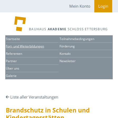
Mein Konto
Login
BAUHAUS
AKADEMIE
SCHLOSS ETTERSBURG
Startseite
Teilnahmebedingungen
Fort- und Weiterbildungen
Förderung
Referenten
Kontakt
Partner
Newsletter
Über uns
Galerie
Liste aller Veranstaltungen
Brandschutz in Schulen und
Kindertagesstätten