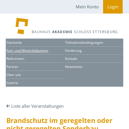
Mein Konto
Login
BAUHAUS
AKADEMIE
SCHLOSS ETTERSBURG
Startseite
Teilnahmebedingungen
Fort- und Weiterbildungen
Förderung
Referenten
Kontakt
Partner
Newsletter
Über uns
Galerie
Liste aller Veranstaltungen
Brandschutz im geregelten oder
nicht geregelten Sonderbau.