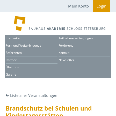
Mein Konto
Login
BAUHAUS
AKADEMIE
SCHLOSS ETTERSBURG
Startseite
Teilnahmebedingungen
Fort- und Weiterbildungen
Förderung
Referenten
Kontakt
Partner
Newsletter
Über uns
Galerie
Liste aller Veranstaltungen
Brandschutz bei Schulen und
Kindertagesstätten