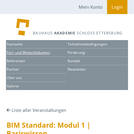
Mein Konto
Login
BAUHAUS
AKADEMIE
SCHLOSS ETTERSBURG
Startseite
Teilnahmebedingungen
Fort- und Weiterbildungen
Förderung
Referenten
Kontakt
Partner
Newsletter
Über uns
Galerie
Liste aller Veranstaltungen
BIM Standard: Modul 1 |
Basiswissen