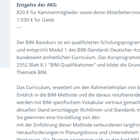
Entgelte der AKS:
820 € für Kammermitglieder sowie deren Mitarbeiter:inn
1.030 € für Gäste
---
Der BIM Basiskurs ist ein qualifiziertes Schulungsprogra
und entspricht Modul 1 des BIM-Standards Deutscher Ar
bundesweit einheitlichen Curriculum. Das Kursprogramm 
2552 Blatt 8.1 "BIM-Qualifikationen" und bildet die Grund
Thematik BIM.
Das Curriculum, erweitert um den Rahmenlehrplan von bui
Einblick in die BIM-Methode und die daraus resultieren
werden mit BIM-spezifischem Vokabular vertraut gemacht
aktuellen Stand einschlägiger Richtlinien und Standards i
Sie gewinnen eine Vorstellung von den
mit der Einführung dieser Methode verbundenen langfri
Herausforderungen in Planungsbüros und Unternehmen hin
Werkzeuge. Die Themen orientieren sich an den fünf BIM