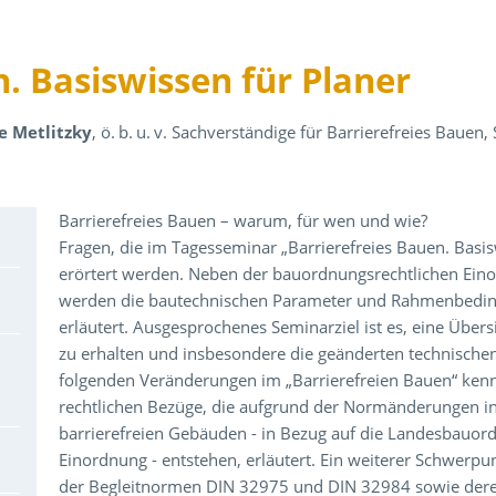
n. Basiswissen für Planer
ne Metlitzky
, ö. b. u. v. Sachverständige für Barrierefreies Baue
Über den Inhalt der Veranstaltung
Barrierefreies Bauen – warum, für wen und wie?
Fragen, die im Tagesseminar „Barrierefreies Bauen. Basis
erörtert werden. Neben der bauordnungsrechtlichen Einor
werden die bautechnischen Parameter und Rahmenbeding
erläutert. Ausgesprochenes Seminarziel ist es, eine Üb
zu erhalten und insbesondere die geänderten technische
folgenden Veränderungen im „Barrierefreien Bauen“ kenn
rechtlichen Bezüge, die aufgrund der Normänderungen i
barrierefreien Gebäuden - in Bezug auf die Landesbauord
Einordnung - entstehen, erläutert. Ein weiterer Schwerpu
der Begleitnormen DIN 32975 und DIN 32984 sowie der