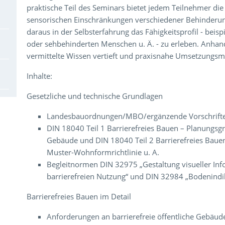
praktische Teil des Seminars bietet jedem Teilnehmer die
sensorischen Einschränkungen verschiedener Behinderun
daraus in der Selbsterfahrung das Fähigkeitsprofil - beisp
oder sehbehinderten Menschen u. Ä. - zu erleben. Anhan
vermittelte Wissen vertieft und praxisnahe Umsetzungsmö
Inhalte:
Gesetzliche und technische Grundlagen
Landesbauordnungen/MBO/ergänzende Vorschrifte
DIN 18040 Teil 1 Barrierefreies Bauen – Planungsgr
Gebäude und DIN 18040 Teil 2 Barrierefreies Baue
Muster-Wohnformrichtlinie u. A.
Begleitnormen DIN 32975 „Gestaltung visueller Inf
barrierefreien Nutzung“ und DIN 32984 „Bodenindi
Barrierefreies Bauen im Detail
Anforderungen an barrierefreie öffentliche Gebäud