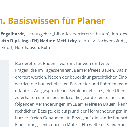
n. Basiswissen für Planer
z Engelhardt
, Herausgeber „bfb Atlas barrierefrei bauen“, Inh. 
ktin Dipl.-Ing. (FH) Nadine Metlitzky
, ö. b. u. v. Sachverständ
, Erfurt, Nordhausen, Köln
Über den Inhalt der Veranstaltung
Barrierefreies Bauen – warum, für wen und wie?
Fragen, die im Tagesseminar „Barrierefreies Bauen. Basis
erörtert werden. Neben der bauordnungsrechtlichen Einor
werden die bautechnischen Parameter und Rahmenbeding
erläutert. Ausgesprochenes Seminarziel ist es, eine Üb
zu erhalten und insbesondere die geänderten technische
folgenden Veränderungen im „Barrierefreien Bauen“ kenn
rechtlichen Bezüge, die aufgrund der Normänderungen i
barrierefreien Gebäuden - in Bezug auf die Landesbauord
Einordnung - entstehen, erläutert. Ein weiterer Schwerpu