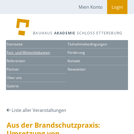
Mein Konto
Login
BAUHAUS
AKADEMIE
SCHLOSS ETTERSBURG
Startseite
Teilnahmebedingungen
Fort- und Weiterbildungen
Förderung
Referenten
Kontakt
Partner
Newsletter
Über uns
Galerie
Liste aller Veranstaltungen
Aus der Brandschutzpraxis:
Umsetzung von