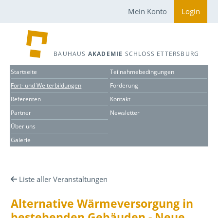
Mein Konto
Login
BAUHAUS
AKADEMIE
SCHLOSS ETTERSBURG
Startseite
Teilnahmebedingungen
Fort- und Weiterbildungen
Förderung
Referenten
Kontakt
Partner
Newsletter
Über uns
Galerie
Liste aller Veranstaltungen
Alternative Wärmeversorgung in
bestehenden Gebäuden - Neue