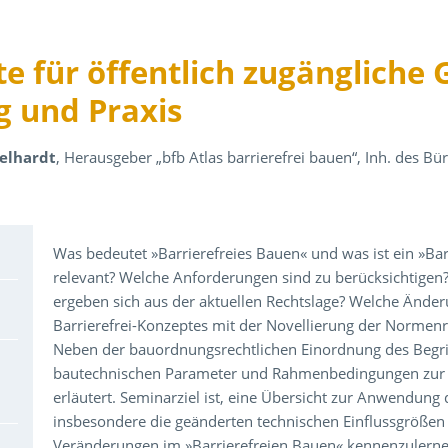
te für öffentlich zugängliche
g und Praxis
gelhardt
, Herausgeber „bfb Atlas barrierefrei bauen“, Inh. des 
Über den Inhalt der Veranstaltung
Was bedeutet »Barrierefreies Bauen« und was ist ein »Barr
relevant? Welche Anforderungen sind zu berücksichtige
ergeben sich aus der aktuellen Rechtslage? Welche Änder
Barrierefrei-Konzeptes mit der Novellierung der Normen
Neben der bauordnungsrechtlichen Einordnung des Begriff
bautechnischen Parameter und Rahmenbedingungen zur Er
erläutert. Seminarziel ist, eine Übersicht zur Anwendun
insbesondere die geänderten technischen Einflussgröße
Veränderungen im »Barrierefreien Bauen« kennenzulerne