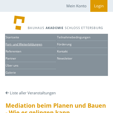
Mein Konto
Login
BAUHAUS
AKADEMIE
SCHLOSS ETTERSBURG
Startseite
Teilnahmebedingungen
Fort- und Weiterbildungen
Förderung
Referenten
Kontakt
Partner
Newsletter
Über uns
Galerie
Liste aller Veranstaltungen
Mediation beim Planen und Bauen
- Wie es gelingen kann,