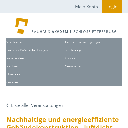
Mein Konto
Login
BAUHAUS
AKADEMIE
SCHLOSS ETTERSBURG
Startseite
Teilnahmebedingungen
Fort- und Weiterbildungen
Förderung
Referenten
Kontakt
Partner
Newsletter
Über uns
Galerie
Liste aller Veranstaltungen
Nachhaltige und energieeffiziente
Gebäudekonstruktion - luftdicht